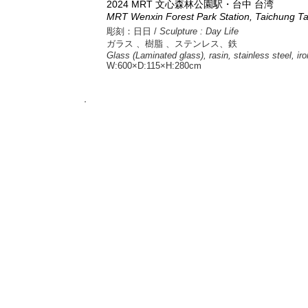
2024
​MRT 文心森林公園駅・台中 台湾
MRT​ Wenxin Forest Park Station, Taichung T
彫刻：日日 /
Sculpture : Day Life
ガラス 、樹脂 、ステンレス、鉄
Glass (Laminated glass), rasin, stainless steel, iro
W:600×D:115×H:280cm