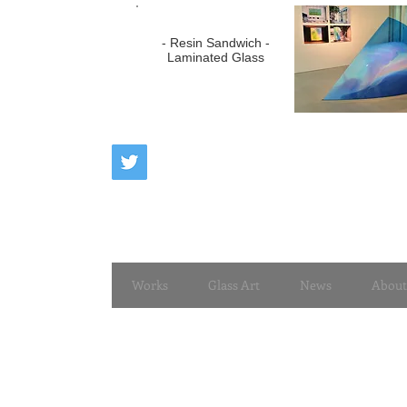
- Resin Sandwich -
Laminated Glass
Works
Glass Art
News
About