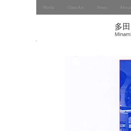
Works
Glass Art
News
About
多田
Minami