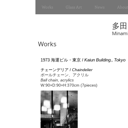
Works
Glass Art
News
About
多田
Minami
Works
1973 海運ビル・東京 /
Kaiun Building., Tokyo
チェーンデリア /
Chaindelier
ボールチェーン、アクリル
Ball chain, acrylics
W:90×D:90×H:370cm (7pieces)